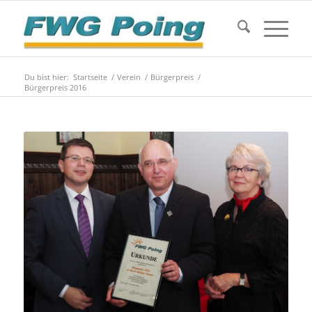
Du bist hier:
Startseite
/
Verein
/
Bürgerpreis
/
Bürgerpreis 2016