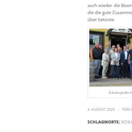
auch wieder die Beam
die die gute Zusamme
über betonte.
Schulweghelfer-
4. AUGUST 2025
/
VON
SCHLAGWORTE:
SCHU