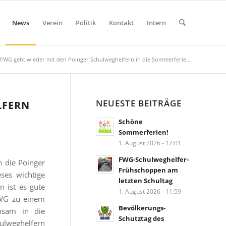
News
Verein
Politik
Kontakt
Intern
 FWG geht wieder mit den Poinger Schulweghelfern in die Sommerferie...
NEUESTE BEITRÄGE
LFERN
Schöne
Sommerferien!
1. August 2026 - 12:01
FWG-Schulweghelfer-
n die Poinger
Frühschoppen am
ses wichtige
letzten Schultag
n ist es gute
1. August 2026 - 11:59
FWG zu einem
Bevölkerungs-
nsam in die
Schutztag des
ulweghelfern