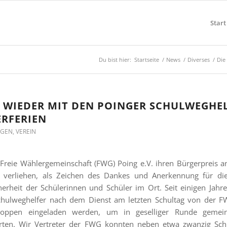
Start
Du bist hier:
Startseite
/
News
/
Diverses
/
Die
T WIEDER MIT DEN POINGER SCHULWEGHE
ERFERIEN
NGEN
,
VEREIN
 Freie Wählergemeinschaft (FWG) Poing e.V. ihren Bürgerpreis a
n verliehen, als Zeichen des Dankes und Anerkennung für die
erheit der Schülerinnen und Schüler im Ort. Seit einigen Jahre
 Schulweghelfer nach dem Dienst am letzten Schultag von der 
hoppen eingeladen werden, um in geselliger Runde gemei
rten. Wir Vertreter der FWG konnten neben etwa zwanzig Sch