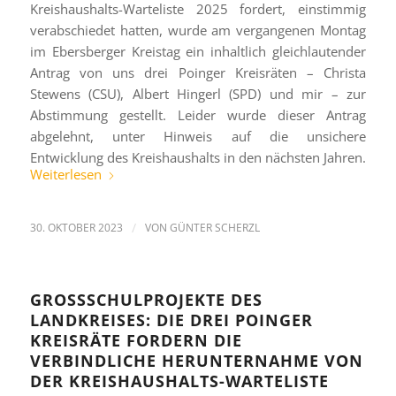
Kreishaushalts-Warteliste 2025 fordert, einstimmig
verabschiedet hatten, wurde am vergangenen Montag
im Ebersberger Kreistag ein inhaltlich gleichlautender
Antrag von uns drei Poinger Kreisräten – Christa
Stewens (CSU), Albert Hingerl (SPD) und mir – zur
Abstimmung gestellt. Leider wurde dieser Antrag
abgelehnt, unter Hinweis auf die unsichere
Entwicklung des Kreishaushalts in den nächsten Jahren.
Weiterlesen
30. OKTOBER 2023
/
VON
GÜNTER SCHERZL
GROSSSCHULPROJEKTE DES L
ANDKREISES: DIE DREI POINGER K
REISRÄTE FORDERN DIE V
ERBINDLICHE HERUNTERNAHME VON D
ER KREISHAUSHALTS-WARTELISTE 2