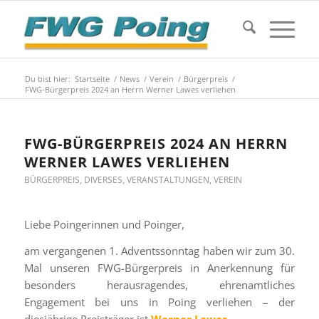
Du bist hier:
Startseite
/
News
/
Verein
/
Bürgerpreis
/
FWG-Bürgerpreis 2024 an Herrn Werner Lawes verliehen
FWG-BÜRGERPREIS 2024 AN HERRN
WERNER LAWES VERLIEHEN
BÜRGERPREIS
,
DIVERSES
,
VERANSTALTUNGEN
,
VEREIN
Liebe Poingerinnen und Poinger,
am vergangenen 1. Adventssonntag haben wir zum 30.
Mal unseren FWG-Bürgerpreis in Anerkennung für
besonders herausragendes, ehrenamtliches
Engagement bei uns in Poing verliehen – der
diesjährige Preisträger ist
Werner Lawes
.