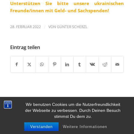
Unterstützen Sie bitte unsere ukrainischen
Freunde/innen mit Geld- und Sachspenden!
28. FEBRUAR 2022
/
VON
GÜNTER SCHERZL
Eintrag teilen
Wir benutzen Cookies um die Nutzerfreundlichkeit
der Webseite zu verbessen. Durch Deinen Besuch
© Copyright - FWG Poing
stimmst Du dem zu.
Kontakt
Datenschutzerklärung
Impressum
Links
Verstanden
Weitere Informationen