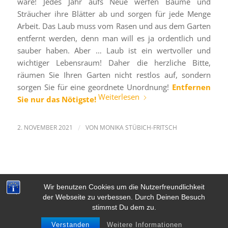
wäre! Jedes Jahr aufs Neue werfen Bäume und
Sträucher ihre Blätter ab und sorgen für jede Menge
Arbeit. Das Laub muss vom Rasen und aus dem Garten
entfernt werden, denn man will es ja ordentlich und
sauber haben. Aber … Laub ist ein wertvoller und
wichtiger Lebensraum! Daher die herzliche Bitte,
räumen Sie Ihren Garten nicht restlos auf, sondern
sorgen Sie für eine geordnete Unordnung!
Entfernen
Weiterlesen
Sie nur das Nötigste!
2. NOVEMBER 2021
/
VON
MONIKA STÜBICH-FRITSCH
Wir benutzen Cookies um die Nutzerfreundlichkeit
der Webseite zu verbessen. Durch Deinen Besuch
stimmst Du dem zu.
© Copyright - FWG Poing
Verstanden
Weitere Informationen
Kontakt
Datenschutzerklärung
Impressum
Links