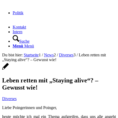
Politik
Kontakt
Intern
Suche
Menü
Menü
Du bist hier:
Startseite
1
/
News
2
/
Diverses
3
/
Leben retten mit
„Staying alive“? – Gewusst wie!
Leben retten mit „Staying alive“? –
Gewusst wie!
Diverses
Liebe Poingerinnen und Poinger,
heute möchte ich mal ein Thema aufgreifen, dass uns alle angeht