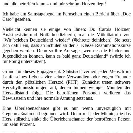
und alle betreffen kann – und mir sehr am Herzen liegt!
Ich habe am Samstagabend im Fernsehen einen Bericht über „Doc
Caro“ gesehen.
Vielleicht kennen sie einige von Ihnen: Dr. Carola Holzner,
Anästhesistin und Notfallmedizinerin, u.a. die Mitinitiatorin von
„Wir beleben Deutschland wieder“ (#ichrette deinleben). Sie setzt
sich dafür ein, dass an Schulen ab der 7. Klasse Reanimationskurse
gegeben werden. Denn so ihre Aussage „wenn es die Kinder und
Jugendlichen können, kann es bald ganz Deutschland“ (würde ich
für Poing unterstützen).
Grund für dieses Engagement: Statistisch verliert jeder Mensch im
Laufe seines Lebens vier seiner Verwandten oder engen Freunde
durch den plötzlichen Herztod (PHT). Zunächst treten schwere
Herzrhythmusstörungen auf, denen binnen weniger Minuten der
Herzstillstand folgt. Die betroffenen Personen verlieren das
Bewusstsein und ihre normale Atmung setzt aus.
Eine Überlebenschance gibt es nur, wenn unverzüglich mit
Gegenmaßnahmen begonnen wird. Denn mit jeder Minute, die das
Herz stillsteht, sinkt die Überlebenschance der betroffenen Person
um zehn Prozent.