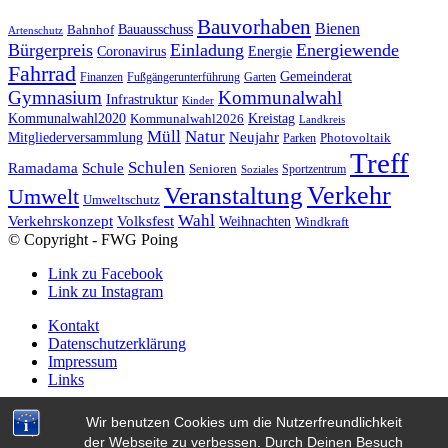
Bauvorhaben
Bienen
Bauausschuss
Bahnhof
Artenschutz
Bürgerpreis
Einladung
Energiewende
Coronavirus
Energie
Fahrrad
Gemeinderat
Finanzen
Fußgängerunterführung
Garten
Gymnasium
Kommunalwahl
Infrastruktur
Kinder
Kreistag
Kommunalwahl2020
Kommunalwahl2026
Landkreis
Müll
Natur
Mitgliederversammlung
Neujahr
Photovoltaik
Parken
Treff
Schulen
Ramadama
Schule
Senioren
Sportzentrum
Soziales
Verkehr
Veranstaltung
Umwelt
Umweltschutz
Wahl
Verkehrskonzept
Volksfest
Weihnachten
Windkraft
© Copyright - FWG Poing
Link zu Facebook
Link zu Instagram
Kontakt
Datenschutzerklärung
Impressum
Links
Wir benutzen Cookies um die Nutzerfreundlichkeit
Veranstaltungen am vergangenen Wochenende
Breite
der Webseite zu verbessen. Durch Deinen Besuch