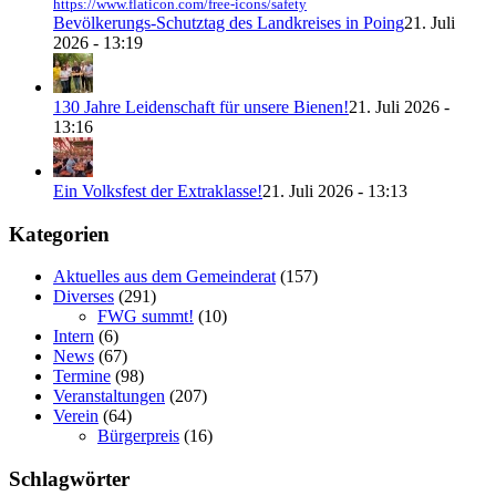
https://www.flaticon.com/free-icons/safety
Bevölkerungs-Schutztag des Landkreises in Poing
21. Juli
2026 - 13:19
130 Jahre Leidenschaft für unsere Bienen!
21. Juli 2026 -
13:16
Ein Volksfest der Extraklasse!
21. Juli 2026 - 13:13
Kategorien
Aktuelles aus dem Gemeinderat
(157)
Diverses
(291)
FWG summt!
(10)
Intern
(6)
News
(67)
Termine
(98)
Veranstaltungen
(207)
Verein
(64)
Bürgerpreis
(16)
Schlagwörter