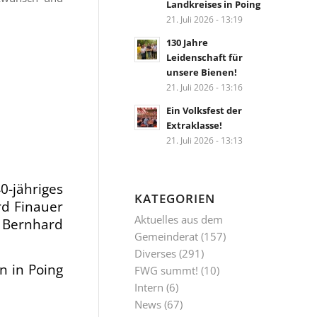
Landkreises in Poing
21. Juli 2026 - 13:19
130 Jahre
Leidenschaft für
unsere Bienen!
21. Juli 2026 - 13:16
Ein Volksfest der
Extraklasse!
21. Juli 2026 - 13:13
-jähriges
KATEGORIEN
rd Finauer
Aktuelles aus dem
 Bernhard
Gemeinderat
(157)
Diverses
(291)
n in Poing
FWG summt!
(10)
Intern
(6)
News
(67)