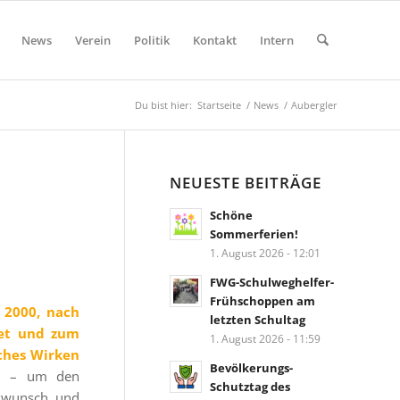
News
Verein
Politik
Kontakt
Intern
Du bist hier:
Startseite
/
News
/
Aubergler
NEUESTE BEITRÄGE
Schöne
Sommerferien!
1. August 2026 - 12:01
FWG-Schulweghelfer-
Frühschoppen am
 2000, nach
letzten Schultag
det und zum
1. August 2026 - 11:59
iches Wirken
Bevölkerungs-
nd – um den
Schutztag des
ckwunsch und