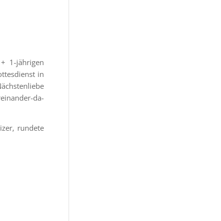
+ 1-jährigen
ttesdienst in
Nächstenliebe
reinander-da-
izer, rundete