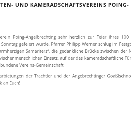
DATEN- UND KAMERADSCHAFTSVEREINS POING-
rein Poing-Angelbrechting sehr herzlich zur Feier ihres 100 
onntag gefeiert wurde. Pfarrer Philipp Werner schlug im Festgo
armherzigen Samariters“, die gedankliche Brücke zwischen der 
zwischenmenschlichen Einsatz, auf der das kameradschaftliche Fü
verbundene Vereins-Gemeinschaft!
Darbietungen der Trachtler und der Angebrechtinger Goaßlschno
k an Euch!