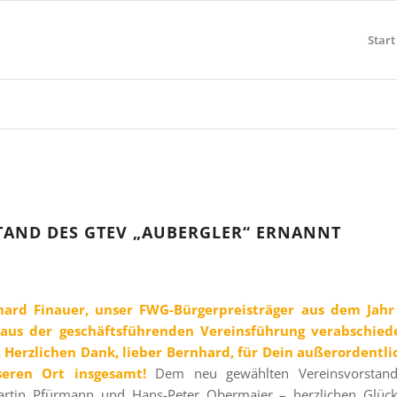
Start
AND DES GTEV „AUBERGLER“ ERNANNT
hard Finauer, unser FWG-Bürgerpreisträger aus dem Jahr
d aus der geschäftsführenden Vereinsführung verabschie
 Herzlichen Dank, lieber Bernhard, für Dein außerordentl
eren Ort insgesamt!
Dem neu gewählten Vereinsvorsta
 Martin Pfürmann und Hans-Peter Obermaier – herzlichen Glü