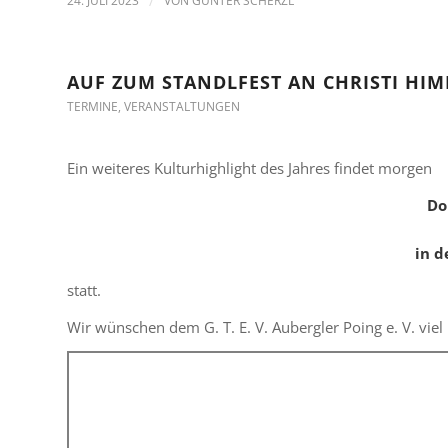
24. JULI 2023
/
VON
GÜNTER SCHERZL
AUF ZUM STANDLFEST AN CHRISTI HI
TERMINE
,
VERANSTALTUNGEN
Ein weiteres Kulturhighlight des Jahres findet morgen
Do
in d
statt.
Wir wünschen dem G. T. E. V. Aubergler Poing e. V. viel 