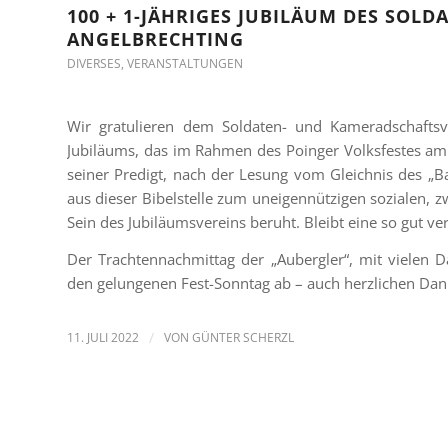
100 + 1-JÄHRIGES JUBILÄUM DES SOL
ANGELBRECHTING
DIVERSES
,
VERANSTALTUNGEN
Wir gratulieren dem Soldaten- und Kameradschaftsve
Jubiläums, das im Rahmen des Poinger Volksfestes am S
seiner Predigt, nach der Lesung vom Gleichnis des „B
aus dieser Bibelstelle zum uneigennützigen sozialen, 
Sein des Jubiläumsvereins beruht. Bleibt eine so gut 
Der Trachtennachmittag der „Aubergler“, mit vielen 
den gelungenen Fest-Sonntag ab – auch herzlichen Dan
11. JULI 2022
/
VON
GÜNTER SCHERZL