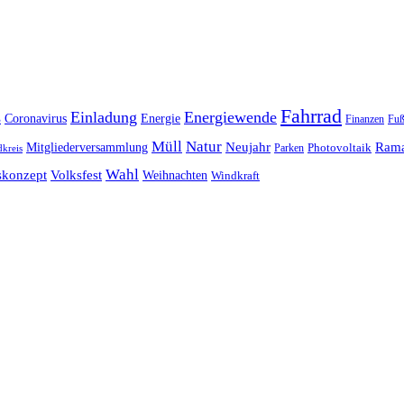
Fahrrad
s
Einladung
Energiewende
Coronavirus
Energie
Finanzen
Fuß
Müll
Natur
Mitgliederversammlung
Neujahr
Ram
Photovoltaik
Parken
kreis
Wahl
skonzept
Volksfest
Weihnachten
Windkraft