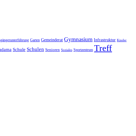
Gymnasium
Gemeinderat
Infrastruktur
gängerunterführung
Garten
Kinder
Treff
Schulen
adama
Schule
Senioren
Sportzentrum
Soziales