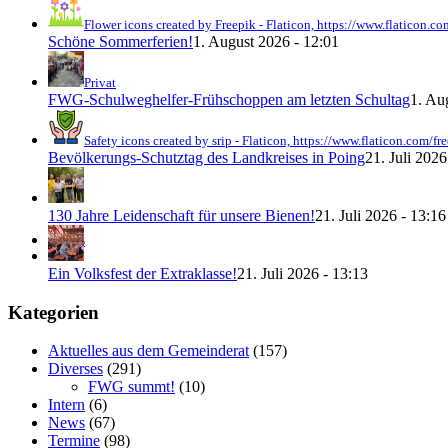
Flower icons created by Freepik - Flaticon, https://www.flaticon.co
Schöne Sommerferien!
1. August 2026 - 12:01
Privat
FWG-Schulweghelfer-Frühschoppen am letzten Schultag
1. Au
Safety icons created by srip - Flaticon, https://www.flaticon.com/fr
Bevölkerungs-Schutztag des Landkreises in Poing
21. Juli 2026
130 Jahre Leidenschaft für unsere Bienen!
21. Juli 2026 - 13:16
News
Ein Volksfest der Extraklasse!
21. Juli 2026 - 13:13
Kategorien
Aktuelles aus dem Gemeinderat
(157)
Diverses
(291)
FWG summt!
(10)
Intern
(6)
News
(67)
Termine
(98)