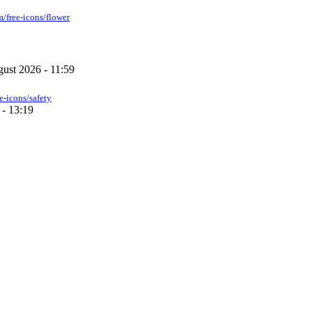
m/free-icons/flower
gust 2026 - 11:59
ee-icons/safety
 - 13:19