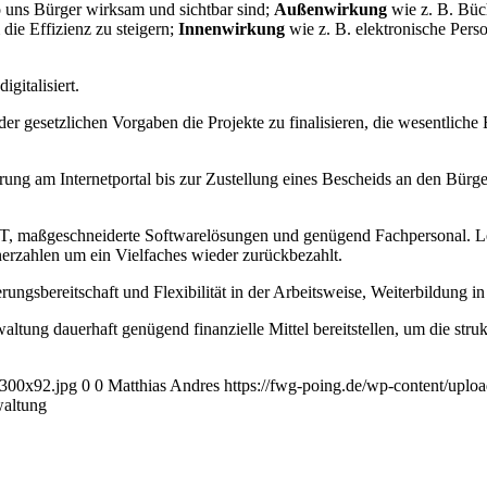
so uns Bürger wirksam und sichtbar sind;
Außenwirkung
wie z. B. Büc
die Effizienz zu steigern;
Innenwirkung
wie z. B. elektronische Per
gitalisiert.
er gesetzlichen Vorgaben die Projekte zu finalisieren, die wesentliche
erung am Internetportal bis zur Zustellung eines Bescheids an den Bürge
e IT, maßgeschneiderte Softwarelösungen und genügend Fachpersonal. Le
erzahlen um ein Vielfaches wieder zurückbezahlt.
rungsbereitschaft und Flexibilität in der Arbeitsweise, Weiterbildung i
ltung dauerhaft genügend finanzielle Mittel bereitstellen, um die stru
-300x92.jpg
0
0
Matthias Andres
https://fwg-poing.de/wp-content/upl
waltung