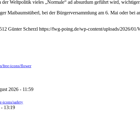
 in der Weltpolitik vieles „Normale“ ad absurdum geführt wird, wichtig
oinger Maibaumstüberl, bei der Bürgerversammlung am 6. Mai oder bei a
512
Günter Scherzl
https://fwg-poing.de/wp-content/uploads/2026/01
m/free-icons/flower
gust 2026 - 11:59
ee-icons/safety
 - 13:19