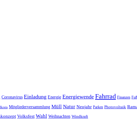
Fahrrad
s
Einladung
Energiewende
Coronavirus
Energie
Finanzen
Fuß
Müll
Natur
Mitgliederversammlung
Neujahr
Ram
Photovoltaik
Parken
kreis
Wahl
skonzept
Volksfest
Weihnachten
Windkraft