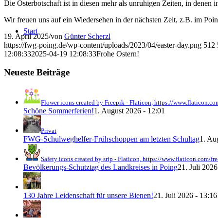
Die Osterbotschaft ist in diesen mehr als unruhigen Zeiten, in denen
Wir freuen uns auf ein Wiedersehen in der nächsten Zeit, z.B. im P
Start
19. April 2025
/
von
Günter Scherzl
https://fwg-poing.de/wp-content/uploads/2023/04/easter-day.png
512
12:08:33
2025-04-19 12:08:33
Frohe Ostern!
Neueste Beiträge
Flower icons created by Freepik - Flaticon, https://www.flaticon.co
Schöne Sommerferien!
1. August 2026 - 12:01
Privat
FWG-Schulweghelfer-Frühschoppen am letzten Schultag
1. Au
Safety icons created by srip - Flaticon, https://www.flaticon.com/fr
Bevölkerungs-Schutztag des Landkreises in Poing
21. Juli 2026
130 Jahre Leidenschaft für unsere Bienen!
21. Juli 2026 - 13:16