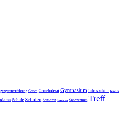
Gymnasium
Gemeinderat
Infrastruktur
gängerunterführung
Garten
Kinder
Treff
Schulen
adama
Schule
Senioren
Sportzentrum
Soziales