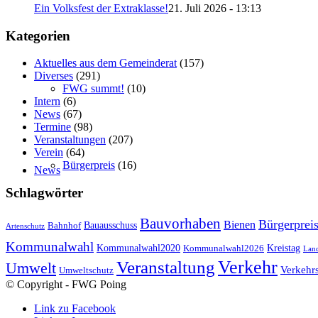
Ein Volksfest der Extraklasse!
21. Juli 2026 - 13:13
Kategorien
Aktuelles aus dem Gemeinderat
(157)
Diverses
(291)
FWG summt!
(10)
Intern
(6)
News
(67)
Termine
(98)
Veranstaltungen
(207)
Verein
(64)
Bürgerpreis
(16)
News
Schlagwörter
Bauvorhaben
Bürgerprei
Bienen
Bauausschuss
Bahnhof
Artenschutz
Kommunalwahl
Kreistag
Kommunalwahl2020
Kommunalwahl2026
Land
Verkehr
Veranstaltung
Umwelt
Verkehr
Umweltschutz
© Copyright - FWG Poing
Link zu Facebook