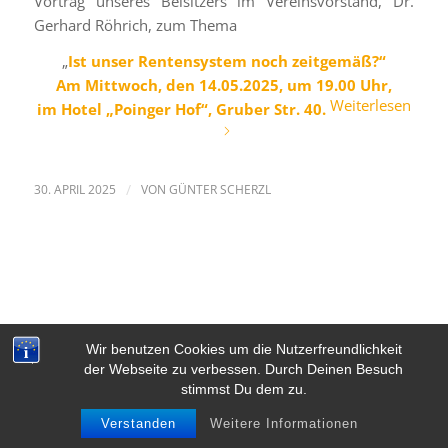
Vortrag unseres Beisitzers im Vereinsvorstand, Dr.
Gerhard Röhrich, zum Thema
„
Ist unser Rentensystem noch zeitgemäß?“
Am Mittwoch, den 14.05.2025, um 19.00 Uhr,
Weiterlesen
im Hotel „Poinger Hof“, Gruber Str. 40.
30. APRIL 2025
/
VON
GÜNTER SCHERZL
Wir benutzen Cookies um die Nutzerfreundlichkeit
© Copyright - FWG Poing
der Webseite zu verbessen. Durch Deinen Besuch
Kontakt
Datenschutzerklärung
Impressum
Links
stimmst Du dem zu.
Verstanden
Weitere Informationen