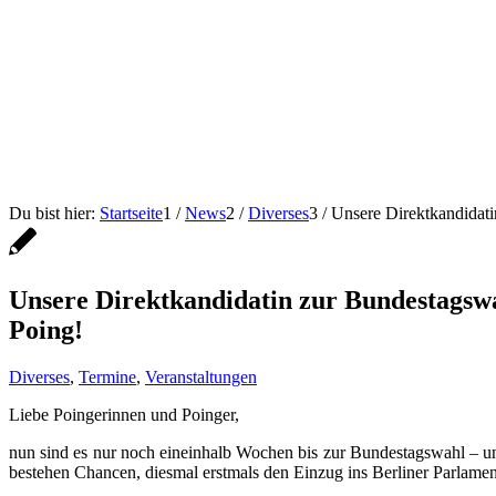
Du bist hier:
Startseite
1
/
News
2
/
Diverses
3
/
Unsere Direktkandidati
Unsere Direktkandidatin zur Bundestagswa
Poing!
Diverses
,
Termine
,
Veranstaltungen
Liebe Poingerinnen und Poinger,
nun sind es nur noch eineinhalb Wochen bis zur Bundestagswahl – 
bestehen Chancen, diesmal erstmals den Einzug ins Berliner Parlamen