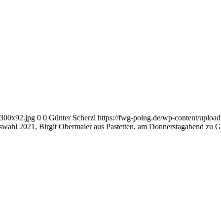
-300x92.jpg
0
0
Günter Scherzl
https://fwg-poing.de/wp-content/uplo
wahl 2021, Birgit Obermaier aus Pastetten, am Donnerstagabend zu Ga