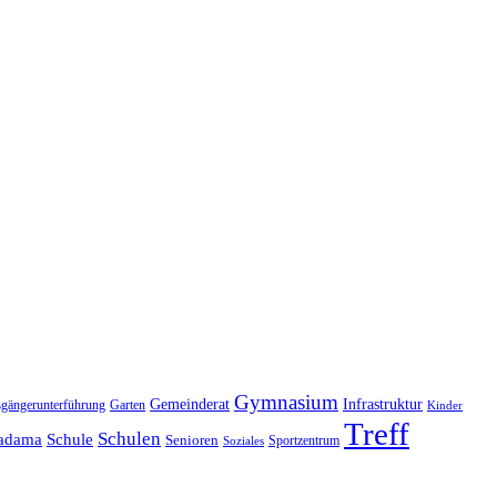
Gymnasium
Gemeinderat
Infrastruktur
gängerunterführung
Garten
Kinder
Treff
Schulen
adama
Schule
Senioren
Sportzentrum
Soziales