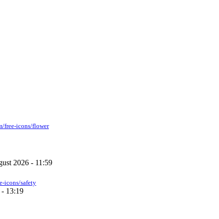
m/free-icons/flower
gust 2026 - 11:59
ee-icons/safety
 - 13:19