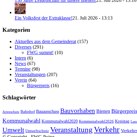
130 Jahre Leidenschaft für unsere Bienen!
21. Juli 2026 - 13:16
Ein Volksfest der Extraklasse!
21. Juli 2026 - 13:13
Kategorien
Aktuelles aus dem Gemeinderat
(157)
Diverses
(291)
FWG summt!
(10)
Intern
(6)
News
(67)
Termine
(98)
Veranstaltungen
(207)
Verein
(64)
Bürgerpreis
(16)
Schlagwörter
Bauvorhaben
Bürgerprei
Bienen
Bauausschuss
Bahnhof
Artenschutz
Kommunalwahl
Kreistag
Kommunalwahl2020
Kommunalwahl2026
Land
Verkehr
Veranstaltung
Umwelt
Verkehr
Umweltschutz
© Copyright - FWG Poing