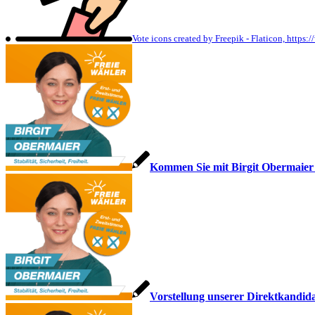
Vote icons created by Freepik - Flaticon, https:
Kommen Sie mit Birgit Obermaier 
Vorstellung unserer Direktkandida