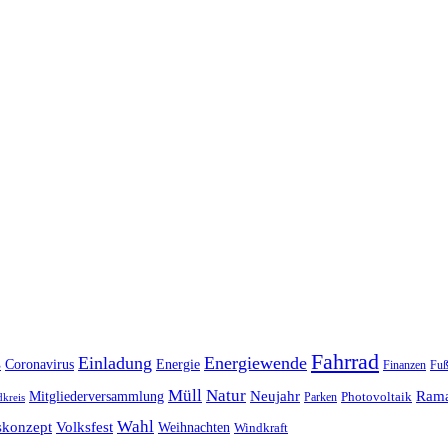
Fahrrad
s
Einladung
Energiewende
Coronavirus
Energie
Finanzen
Fuß
Müll
Natur
Mitgliederversammlung
Neujahr
Ram
Photovoltaik
Parken
kreis
Wahl
skonzept
Volksfest
Weihnachten
Windkraft