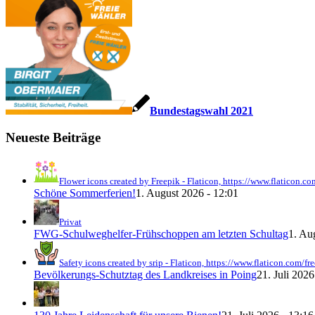
Bundestagswahl 2021
Neueste Beiträge
Flower icons created by Freepik - Flaticon, https://www.flaticon.co
Schöne Sommerferien!
1. August 2026 - 12:01
Privat
FWG-Schulweghelfer-Frühschoppen am letzten Schultag
1. Au
Safety icons created by srip - Flaticon, https://www.flaticon.com/fr
Bevölkerungs-Schutztag des Landkreises in Poing
21. Juli 2026