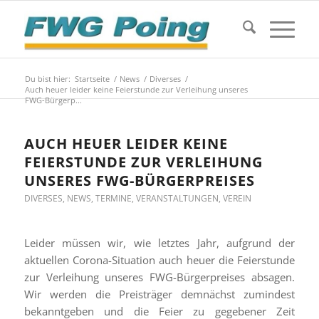
Du bist hier:
Startseite
/
News
/
Diverses
/
Auch heuer leider keine Feierstunde zur Verleihung unseres
FWG-Bürgerp...
AUCH HEUER LEIDER KEINE
FEIERSTUNDE ZUR VERLEIHUNG
UNSERES FWG-BÜRGERPREISES
DIVERSES
,
NEWS
,
TERMINE
,
VERANSTALTUNGEN
,
VEREIN
Leider müssen wir, wie letztes Jahr, aufgrund der
aktuellen Corona-Situation auch heuer die Feierstunde
zur Verleihung unseres FWG-Bürgerpreises absagen.
Wir werden die Preisträger demnächst zumindest
bekanntgeben und die Feier zu gegebener Zeit