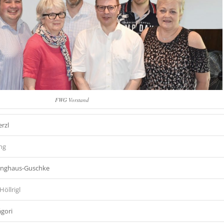
FWG Vorstand
rzl
ng
inghaus-Guschke
Höllrigl
gori