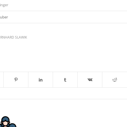
inger
Huber
ERNHARD SLAWIK