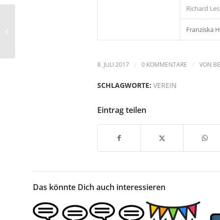
Richard Les
Franziska 
FWG-Termine diese Woche
8. JULI 2017
/
0 KOMMENTARE
/
VON
B
SCHLAGWORTE:
VEREIN
Eintrag teilen
Das könnte Dich auch interessieren