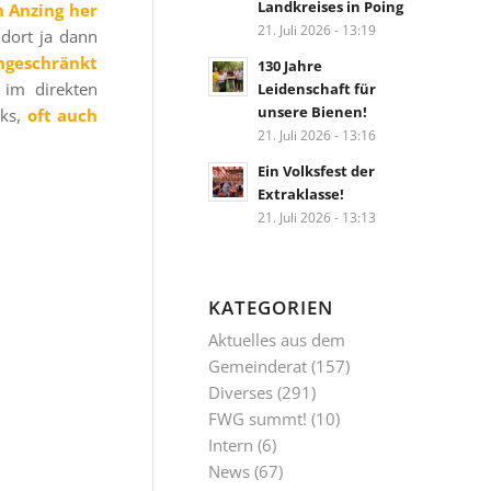
Landkreises in Poing
n Anzing her
21. Juli 2026 - 13:19
dort ja dann
ingeschränkt
130 Jahre
im direkten
Leidenschaft für
unsere Bienen!
rks,
oft auch
21. Juli 2026 - 13:16
Ein Volksfest der
Extraklasse!
21. Juli 2026 - 13:13
KATEGORIEN
Aktuelles aus dem
Gemeinderat
(157)
Diverses
(291)
FWG summt!
(10)
Intern
(6)
News
(67)