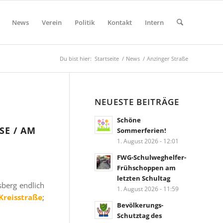
News
Verein
Politik
Kontakt
Intern
Du bist hier:
Startseite
/
News
/
Anzinger Straße
NEUESTE BEITRÄGE
Schöne
 / AM H
Sommerferien!
1. August 2026 - 12:01
FWG-Schulweghelfer-
Frühschoppen am
letzten Schultag
berg endlich
1. August 2026 - 11:59
Kreisstraße
;
Bevölkerungs-
Schutztag des