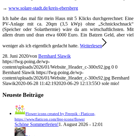
→
www.solare-stadt.de/kreis-ebersberg
Ich habe das mal für mein Haus mit 5 Klicks durchgerechnet: Eine
PV-Anlage mit ca. 20qm (3,5 kWp) ohne „Schnickschnack“
(Speicher oder Solarthermie) wäre da am wirtschaftlichsten. Mit
allem drum und dran etwa 6000 Euro. Ein Batzen Geld, aber viel
weniger als ich eigentlich gedacht hatte.
Weiterlesen
28. Juni 2020
/
von
Bernhard Slawik
https://fwg-poing.de/wp-
content/uploads/2026/01/Website_Header_c-300x92.jpg
0
0
Bernhard Slawik
https://fwg-poing.de/wp-
content/uploads/2026/01/Website_Header_c-300x92.jpg
Bernhard
Slawik
2020-06-28 11:42:19
2020-06-29 12:13:55
O sole mio!
Neueste Beiträge
Flower icons created by Freepik - Flaticon,
https://www.flaticon.com/free-icons/flower
Schöne Sommerferien!
1. August 2026 - 12:01