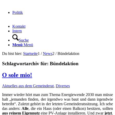
Politik
Kontakt
Intern
Suche
Menü
Menü
Du bist hier:
Startseite
1
/
News
2
/
Bündelaktion
Schlagwortarchiv für:
Bündelaktion
O sole mio!
Aktuelles aus dem Gemeinderat
,
Diverses
Immer wieder hört man zum Thema Energiewende 2030 man
müsse
halt „jemanden finden, der irgendwo was baut und dann irgendwie
betreibt“
. Zuletzt gehört in der letzten Gemeinderatssitzung. Ich sehe
das anders:
Alle
, die ein Haus (oder einen Balkon) besitzen, sollten
aus reinem Eigennutz
eine PV-Anlage installieren. Und zwar
jetzt
.