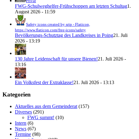
Privat
FWG-Schulweghelfer-Frühschoppen am letzten Schultag
1.
August 2026 - 11:59
Safety icons created by srip - Flaticon,
https://www.flaticon.com/free-icons/safety
Bevölkerungs-Schutztag des Landkreises in Poing
21. Juli
2026 - 13:19
130 Jahre Leidenschaft für unsere Bienen!
21. Juli 2026 -
13:16
Ein Volksfest der Extraklasse!
21. Juli 2026 - 13:13
Kategorien
Aktuelles aus dem Gemeinderat
(157)
Diverses
(291)
FWG summt!
(10)
Intern
(6)
News
(67)
Termine
(98)