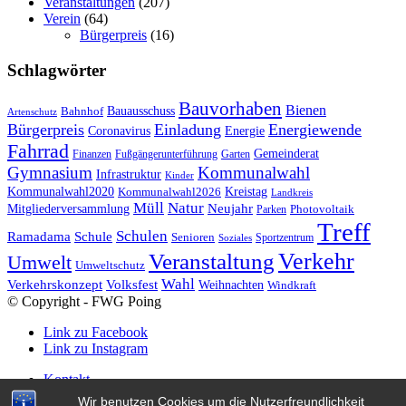
Veranstaltungen
(207)
Verein
(64)
Bürgerpreis
(16)
Schlagwörter
Bauvorhaben
Bienen
Bauausschuss
Bahnhof
Artenschutz
Bürgerpreis
Einladung
Energiewende
Coronavirus
Energie
Fahrrad
Gemeinderat
Finanzen
Fußgängerunterführung
Garten
Gymnasium
Kommunalwahl
Infrastruktur
Kinder
Kreistag
Kommunalwahl2020
Kommunalwahl2026
Landkreis
Müll
Natur
Mitgliederversammlung
Neujahr
Photovoltaik
Parken
Treff
Schulen
Ramadama
Schule
Senioren
Sportzentrum
Soziales
Verkehr
Veranstaltung
Umwelt
Umweltschutz
Wahl
Verkehrskonzept
Volksfest
Weihnachten
Windkraft
© Copyright - FWG Poing
Link zu Facebook
Link zu Instagram
Kontakt
Datenschutzerklärung
Wir benutzen Cookies um die Nutzerfreundlichkeit