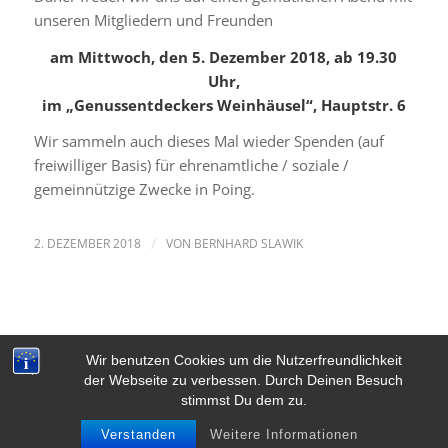
unseren Mitgliedern und Freunden
am Mittwoch, den 5. Dezember 2018, ab 19.30
Uhr,
im „Genussentdeckers Weinhäusel“, Hauptstr. 6
Wir sammeln auch dieses Mal wieder Spenden (auf
freiwilliger Basis) für ehrenamtliche / soziale /
gemeinnützige Zwecke in Poing.
2. DEZEMBER 2018
/
VON
BERNHARD SLAWIK
Wir benutzen Cookies um die Nutzerfreundlichkeit
der Webseite zu verbessen. Durch Deinen Besuch
stimmst Du dem zu.
© Copyright - FWG Poing
Kontakt
Datenschutzerklärung
Verstanden
Weitere Informationen
Impressum
Links