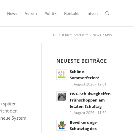
News
Verein
Politik
Kontakt
Intern
Du bist hier:
Startseite
/
News
/
MVV
NEUESTE BEITRÄGE
Schöne
Sommerferien!
1. August 2026 - 12:01
FWG-Schulweghelfer-
Frühschoppen am
n später
letzten Schultag
richt den
1. August 2026 - 11:59
s neue System
Bevölkerungs-
Schutztag des