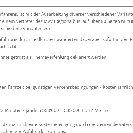
rfahrens, ist mit der Ausarbeitung diverser verschiedener Variant
t einem Vertreter des MVV (Regionalbus) auf über 80 Seiten min
rschiedene Varianten vor.
nführung durch Feldkirchen wanderten dabei aber sofort in den P
rf sieht.
onnte getrost als Themaverfehlung deklariert werden.
uten Fahrzeit bei günstigen Verkehrsbedingungen / Kosten jährlic
22 Minuten / jährlich 560‘000 – 685‘000 EUR / Mo-Fr)
te“, da man sich eine Kostenbeteiligung durch die Gemeinde Vaters
schon vor Abfahrt der Sprit aus.