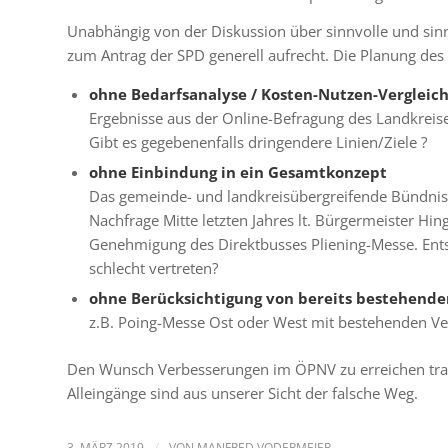
Unabhängig von der Diskussion über sinnvolle und sinn
zum Antrag der SPD generell aufrecht. Die Planung des E
ohne Bedarfsanalyse / Kosten-Nutzen-Vergleic
Ergebnisse aus der Online-Befragung des Landkreises
Gibt es gegebenenfalls dringendere Linien/Ziele ?
ohne Einbindung in ein Gesamtkonzept
Das gemeinde- und landkreisübergreifende Bündnis
Nachfrage Mitte letzten Jahres lt. Bürgermeister Hin
Genehmigung des Direktbusses Pliening-Messe. Entst
schlecht vertreten?
ohne Berücksichtigung von bereits bestehend
z.B. Poing-Messe Ost oder West mit bestehenden Ve
Den Wunsch Verbesserungen im ÖPNV zu erreichen tragen
Alleingänge sind aus unserer Sicht der falsche Weg.
3. MÄRZ 2019
VON
MANFRED VODERMEIER