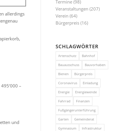
Termine
(98)
Veranstaltungen
(207)
en allerdings
Verein
(64)
utengenau
Bürgerpreis
(16)
apierkorb,
SCHLAGWÖRTER
Artenschutz
Bahnhof
Bauausschuss
Bauvorhaben
Bienen
Bürgerpreis
Coronavirus
Einladung
h 495‘000 –
Energie
Energiewende
Fahrrad
Finanzen
Fußgängerunterführung
Garten
Gemeinderat
tetten und
Gymnasium
Infrastruktur