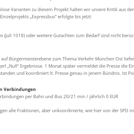
lose Varianten zu diesem Projekt halten wir unsere Kritik aus d
inzelprojekts „Expressbus“ erfolgte bis jetzt:
h
 (Juli 1018) oder weitere Gutachten zum Bedarf sind nicht berück
 auf Bürgermeisterebene zum Thema Verkehr München Ost liefer
gerl „Null“ Ergebnisse. 1 Monat später vermeldet die Presse die E
anden und koordiniert lt. Presse genau in jenem Bündnis. Ist Poi
en Verbindungen
rbindungen per Bahn und Bus 20/21 min / jährlich 0 EUR
 alle Fraktionen, aber unkoordinierte, wie hier von der SPD init