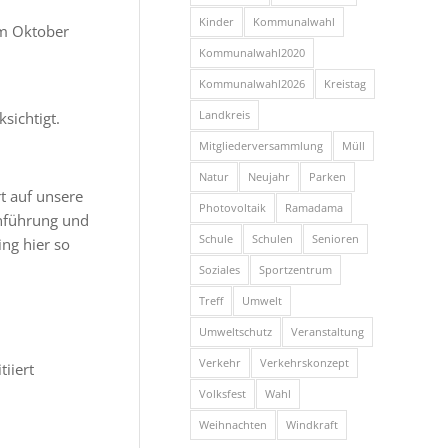
Kinder
Kommunalwahl
em Oktober
Kommunalwahl2020
Kommunalwahl2026
Kreistag
Landkreis
sichtigt.
Mitgliederversammlung
Müll
Natur
Neujahr
Parken
t auf unsere
Photovoltaik
Ramadama
inführung und
Schule
Schulen
Senioren
ng hier so
Soziales
Sportzentrum
Treff
Umwelt
Umweltschutz
Veranstaltung
Verkehr
Verkehrskonzept
iiert
Volksfest
Wahl
Weihnachten
Windkraft