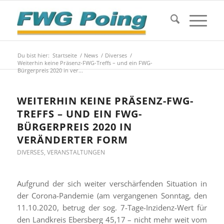
Du bist hier:
Startseite
/
News
/
Diverses
/
Weiterhin keine Präsenz-FWG-Treffs – und ein FWG-
Bürgerpreis 2020 in ver...
WEITERHIN KEINE PRÄSENZ-FWG-
TREFFS – UND EIN FWG-
BÜRGERPREIS 2020 IN
VERÄNDERTER FORM
DIVERSES
,
VERANSTALTUNGEN
Aufgrund der sich weiter verschärfenden Situation in
der Corona-Pandemie (am vergangenen Sonntag, den
11.10.2020, betrug der sog. 7-Tage-Inzidenz-Wert für
den Landkreis Ebersberg 45,17 – nicht mehr weit vom