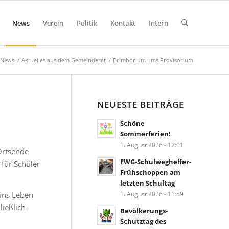
News
Verein
Politik
Kontakt
Intern
News
/
Aktuelles aus dem Gemeinderat
/
Brimborium ums Provisorium
NEUESTE BEITRÄGE
Schöne
Sommerferien!
1. August 2026 - 12:01
Ortsende
FWG-Schulweghelfer-
für Schüler
Frühschoppen am
letzten Schultag
 ins Leben
1. August 2026 - 11:59
ießlich
Bevölkerungs-
Schutztag des