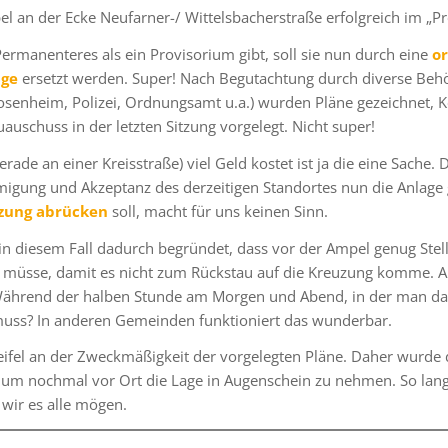
el an der Ecke Neufarner-/ Wittelsbacherstraße erfolgreich im „Pr
ermanenteres als ein Provisorium gibt, soll sie nun durch eine
or
age
ersetzt werden. Super! Nach Begutachtung durch diverse Beh
osenheim, Polizei, Ordnungsamt u.a.) wurden Pläne gezeichnet, 
auschuss in der letzten Sitzung vorgelegt. Nicht super!
rade an einer Kreisstraße) viel Geld kostet ist ja die eine Sache. 
migung und Akzeptanz des derzeitigen Standortes nun die Anlage
zung abrücken
soll, macht für uns keinen Sinn.
n diesem Fall dadurch begründet, dass vor der Ampel genug Stell
 müsse, damit es nicht zum Rückstau auf die Kreuzung komme. 
ährend der halben Stunde am Morgen und Abend, in der man da
uss? In anderen Gemeinden funktioniert das wunderbar.
fel an der Zweckmäßigkeit der vorgelegten Pläne. Daher wurde 
 um nochmal vor Ort die Lage in Augenschein zu nehmen. So lang
wir es alle mögen.