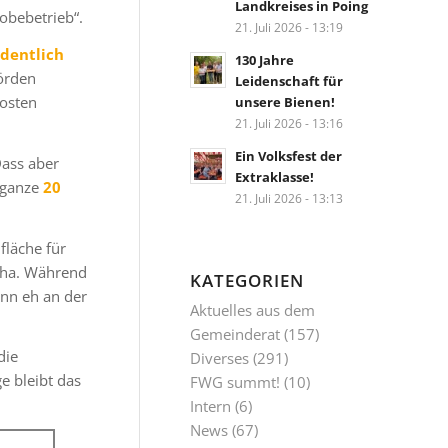
Landkreises in Poing
obebetrieb“.
21. Juli 2026 - 13:19
dentlich
130 Jahre
örden
Leidenschaft für
Kosten
unsere Bienen!
21. Juli 2026 - 13:16
Ein Volksfest der
Dass aber
Extraklasse!
 ganze
20
21. Juli 2026 - 13:13
fläche für
Aha. Während
KATEGORIEN
nn eh an der
Aktuelles aus dem
Gemeinderat
(157)
die
Diverses
(291)
e bleibt das
FWG summt!
(10)
Intern
(6)
News
(67)