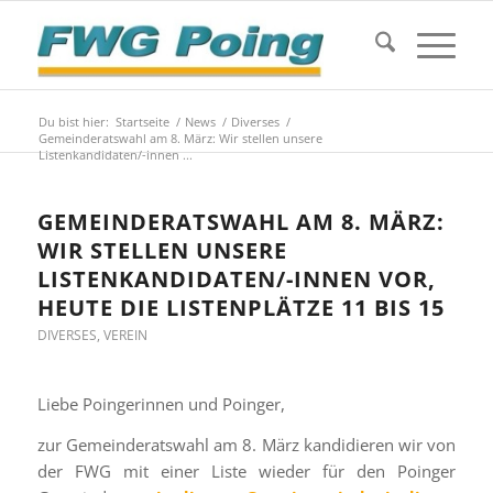
Du bist hier:
Startseite
/
News
/
Diverses
/
Gemeinderatswahl am 8. März: Wir stellen unsere
Listenkandidaten/-innen ...
GEMEINDERATSWAHL AM 8. MÄRZ:
WIR STELLEN UNSERE
LISTENKANDIDATEN/-INNEN VOR,
HEUTE DIE LISTENPLÄTZE 11 BIS 15
DIVERSES
,
VEREIN
Liebe Poingerinnen und Poinger,
zur Gemeinderatswahl am 8. März kandidieren wir von
der FWG mit einer Liste wieder für den Poinger