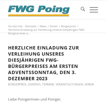
Du bist hier:
Startseite
/
News
/
Verein
/
Bürgerpreis
/
Herzliche Einladung zur Verleihung unseres diesjährigen FWG-
Bürgerpreises a...
HERZLICHE EINLADUNG ZUR
VERLEIHUNG UNSERES
DIESJÄHRIGEN FWG-
BÜRGERPREISES AM ERSTEN
ADVENTSSONNTAG, DEN 3.
DEZEMBER 2023
BÜRGERPREIS
,
DIVERSES
,
TERMINE
,
VERANSTALTUNGEN
,
VEREIN
Liebe Poingerinnen und Poinger,