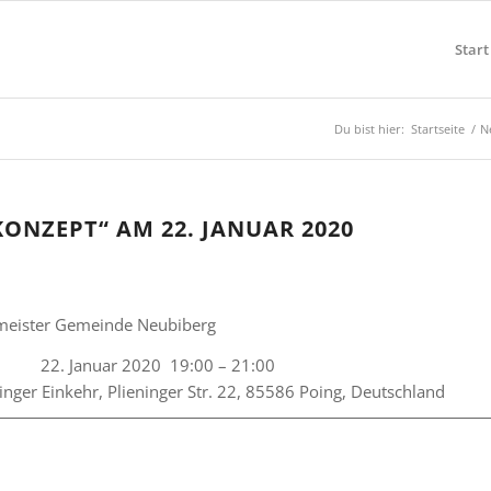
Start
Du bist hier:
Startseite
/
N
NZEPT“ AM 22. JANUAR 2020
rmeister Gemeinde Neubiberg
22. Januar 2020
19:00
–
21:00
inger Einkehr, Plieninger Str. 22, 85586 Poing, Deutschland