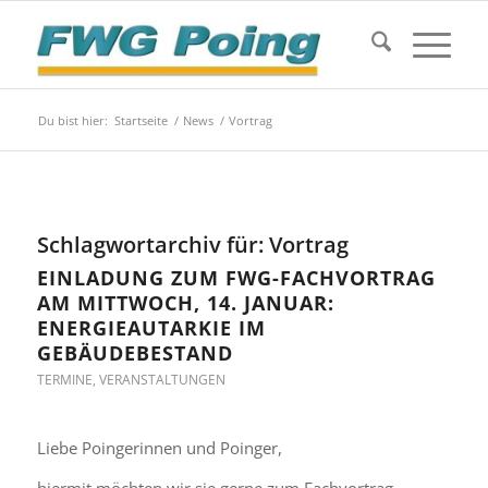
Du bist hier:
Startseite
/
News
/
Vortrag
Schlagwortarchiv für:
Vortrag
EINLADUNG ZUM FWG-FACHVORTRAG
AM MITTWOCH, 14. JANUAR:
ENERGIEAUTARKIE IM
GEBÄUDEBESTAND
TERMINE
,
VERANSTALTUNGEN
Liebe Poingerinnen und Poinger,
hiermit möchten wir sie gerne zum Fachvortrag