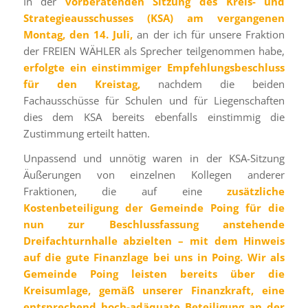
In der
vorberatenden Sitzung des Kreis- und
Strategieausschusses (KSA) am vergangenen
Montag, den 14. Juli,
an der ich für unsere Fraktion
der FREIEN WÄHLER als Sprecher teilgenommen habe,
erfolgte ein einstimmiger Empfehlungsbeschluss
für den Kreistag,
nachdem die beiden
Fachausschüsse für Schulen und für Liegenschaften
dies dem KSA bereits ebenfalls einstimmig die
Zustimmung erteilt hatten.
Unpassend und unnötig waren in der KSA-Sitzung
Äußerungen von einzelnen Kollegen anderer
Fraktionen,
die auf eine
zusätzliche
Kostenbeteiligung der Gemeinde Poing für die
nun zur Beschlussfassung anstehende
Dreifachturnhalle abzielten – mit dem Hinweis
auf die gute Finanzlage bei uns in Poing.
Wir als
Gemeinde Poing leisten bereits über die
Kreisumlage, gemäß unserer Finanzkraft, eine
entsprechend hoch-adäquate Beteiligung an der