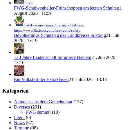
Privat
FWG-Schulweghelfer-Frühschoppen am letzten Schultag
1.
August 2026 - 11:59
Safety icons created by srip - Flaticon,
https://www.flaticon.com/free-icons/safety
Bevölkerungs-Schutztag des Landkreises in Poing
21. Juli
2026 - 13:19
130 Jahre Leidenschaft für unsere Bienen!
21. Juli 2026 -
13:16
Ein Volksfest der Extraklasse!
21. Juli 2026 - 13:13
Kategorien
Aktuelles aus dem Gemeinderat
(157)
Diverses
(291)
FWG summt!
(10)
Intern
(6)
News
(67)
Termine
(98)