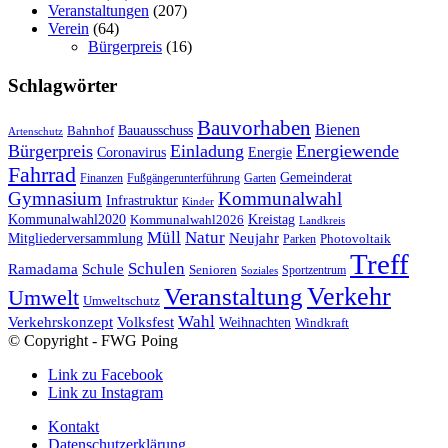
Veranstaltungen
(207)
Verein
(64)
Bürgerpreis
(16)
Schlagwörter
Bauvorhaben
Bienen
Bauausschuss
Bahnhof
Artenschutz
Bürgerpreis
Einladung
Energiewende
Coronavirus
Energie
Fahrrad
Gemeinderat
Finanzen
Fußgängerunterführung
Garten
Gymnasium
Kommunalwahl
Infrastruktur
Kinder
Kreistag
Kommunalwahl2020
Kommunalwahl2026
Landkreis
Müll
Natur
Mitgliederversammlung
Neujahr
Photovoltaik
Parken
Treff
Schulen
Ramadama
Schule
Senioren
Sportzentrum
Soziales
Verkehr
Veranstaltung
Umwelt
Umweltschutz
Wahl
Verkehrskonzept
Volksfest
Weihnachten
Windkraft
© Copyright - FWG Poing
Link zu Facebook
Link zu Instagram
Kontakt
Datenschutzerklärung