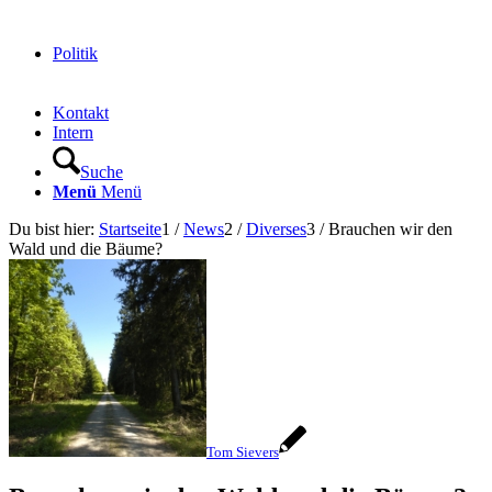
Politik
Kontakt
Intern
Suche
Menü
Menü
Du bist hier:
Startseite
1
/
News
2
/
Diverses
3
/
Brauchen wir den
Wald und die Bäume?
Tom Sievers