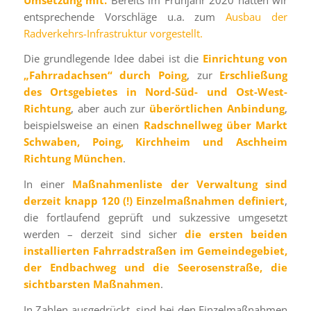
entsprechende Vorschläge u.a. zum
Ausbau der
Radverkehrs-Infrastruktur vorgestellt.
Die grundlegende Idee dabei ist die
Einrichtung von
„Fahrradachsen“ durch Poing
, zur
Erschließung
des Ortsgebietes in Nord-Süd- und Ost-West-
Richtung
, aber auch zur
überörtlichen Anbindung
,
beispielsweise an einen
Radschnellweg über Markt
Schwaben, Poing, Kirchheim und Aschheim
Richtung München
.
In einer
Maßnahmenliste der Verwaltung sind
derzeit knapp 120 (!) Einzelmaßnahmen definiert
,
die fortlaufend geprüft und sukzessive umgesetzt
werden – derzeit sind sicher
die ersten beiden
installierten Fahrradstraßen im Gemeindegebiet,
der Endbachweg und die Seerosenstraße, die
sichtbarsten Maßnahmen
.
In Zahlen ausgedrückt, sind bei den Einzelmaßnahmen