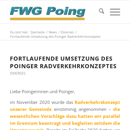
Du bist hier:
Startseite
/
News
/
Diverses
/
Fortlaufende Umsetzung des Poinger Radverkehrkonzeptes
FORTLAUFENDE UMSETZUNG DES
POINGER RADVERKEHRKONZEPTES
DIVERSES
Liebe Poingerinnen und Poinger,
im November 2020 wurde das
Radverkehrskonzept
unserer Gemeinde
einstimmig angenommen –
die
wesentlichen Vorschläge dazu hatten wir parallel
im Gremium beantragt und begleiten seitdem die
Umsetzung mit.
Bereits im Frühjahr 2020 hatten wir