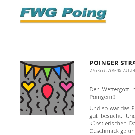
POINGER STRA
DIVERSES
,
VERANSTALTU
Der Wettergott 
Poingern!!
Und so war das Po
gut besucht. Un
künstlerischen D
Geschmack gefunde