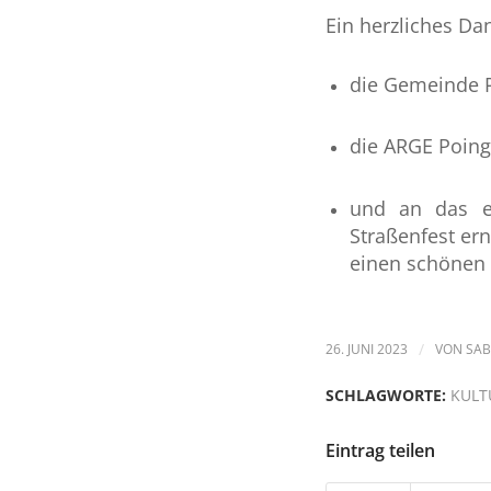
Ein herzliches Da
die Gemeinde P
die ARGE Poing
und an das eh
Straßenfest er
einen schönen 
26. JUNI 2023
/
VON
SAB
SCHLAGWORTE:
KULT
Eintrag teilen