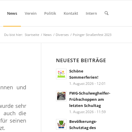
News
Verein
Politik
Kontakt
Intern
Du bist hier:
Startseite
/
News
/
Diverses
/
Poinger Straßenfest 2023
NEUESTE BEITRÄGE
Schöne
Sommerferien!
1. August 2026 - 12:01
innen und
FWG-Schulweghelfer-
Frühschoppen am
 wurde sehr
letzten Schultag
1. August 2026 - 11:59
n auch die
für seinen
Bevölkerungs-
zt.
Schutztag des