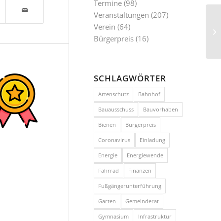
Termine
(98)
Veranstaltungen
(207)
Verein
(64)
Bürgerpreis
(16)
SCHLAGWÖRTER
Artenschutz
Bahnhof
Bauausschuss
Bauvorhaben
Bienen
Bürgerpreis
Coronavirus
Einladung
Energie
Energiewende
Fahrrad
Finanzen
Fußgängerunterführung
Garten
Gemeinderat
Gymnasium
Infrastruktur