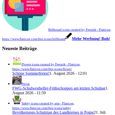
Billboard icons created by Freepik - Flaticon,
Mehr Werbung! Buh!
https://www.flaticon.com/free-icons/billboard
Neueste Beiträge
Flower icons created by Freepik - Flaticon,
https://www.flaticon.com/free-icons/flower
Schöne Sommerferien!
1. August 2026 - 12:01
Privat
FWG-Schulweghelfer-Frühschoppen am letzten Schultag
1.
August 2026 - 11:59
Safety icons created by srip - Flaticon,
https://www.flaticon.com/free-icons/safety
Bevölkerungs-Schutztag des Landkreises in Poing
21. Juli