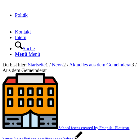
Politik
Kontakt
Intern
Suche
Menü
Menü
Du bist hier:
Startseite
1
/
News
2
/
Aktuelles aus dem Gemeinderat
3
/
Aus dem Gemeinderat
School icons created by Freepik - Flaticon,
https://www.flaticon.com/free-icons/school