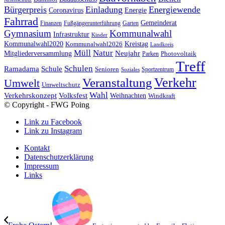
Bürgerpreis
Einladung
Energiewende
Coronavirus
Energie
Fahrrad
Gemeinderat
Finanzen
Fußgängerunterführung
Garten
Gymnasium
Kommunalwahl
Infrastruktur
Kinder
Kreistag
Kommunalwahl2020
Kommunalwahl2026
Landkreis
Müll
Natur
Mitgliederversammlung
Neujahr
Photovoltaik
Parken
Treff
Schulen
Ramadama
Schule
Senioren
Sportzentrum
Soziales
Verkehr
Veranstaltung
Umwelt
Umweltschutz
Wahl
Verkehrskonzept
Volksfest
Weihnachten
Windkraft
© Copyright - FWG Poing
Link zu Facebook
Link zu Instagram
Kontakt
Datenschutzerklärung
Impressum
Links