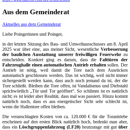
Aus dem Gemeinderat
Aktuelles aus dem Gemeinderat
Liebe Poingerinnen und Poinger,
in der letzten Sitzung des Bau- und Umweltausschusses am 8. April
2025 war über eine, aus meiner Sicht, wesentliche
Verbesserung
der baulichen Ausstattung unserer freiwilligen Feuerwehr
zu
entscheiden. Konkret ging es darum, dass die
Falttüren der
Fahrzeughalle einen automatischen Antrieb
erhalten
sollen. Der
Antrieb ist nötig, weil damit die Tore nach dem Ausrücken
automatisch geschlossen werden. Das ist wichtig, weil nicht immer
sichergestellt werden kann, dass auch noch jemand da ist, der die
Tore schließt. Bleiben die Tore offen, ist Vandalismus und Diebstahl
sprichwörtlich „Tür und Tor geöffnet“. So schlimm ist es natürlich
nicht; es ist leider aber Realität, dass mal was passiert. Hinzu kommt
natürlich noch, dass es aus energetischer Sicht sehr schlecht ist,
wenn die Hallentore offen bleiben.
Die veranschlagten Kosten von ca. 120.000 € für die Torantriebe
erscheinen auf den ersten Blick natürlich hoch, bedenkt man aber,
dass ein
Löschgruppenfahrzeug (LF20)
heutzutage mit gut
über