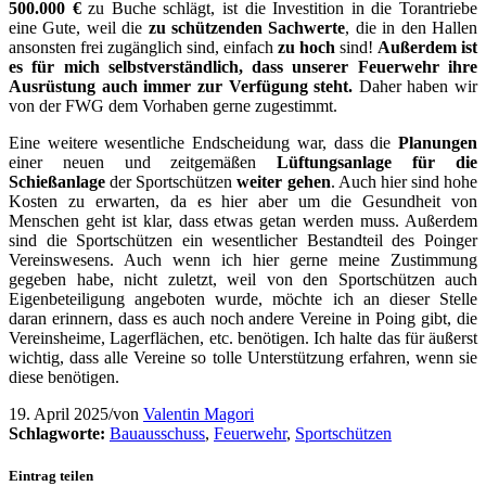
500.000 €
zu Buche schlägt, ist die Investition in die Torantriebe
eine Gute, weil die
zu schützenden Sachwerte
, die in den Hallen
ansonsten frei zugänglich sind, einfach
zu hoch
sind!
Außerdem ist
es für mich selbstverständlich, dass unserer Feuerwehr ihre
Ausrüstung auch immer zur Verfügung steht.
Daher haben wir
von der FWG dem Vorhaben gerne zugestimmt.
Eine weitere wesentliche Endscheidung war, dass die
Planungen
einer neuen und zeitgemäßen
Lüftungsanlage
für die
Schießanlage
der Sportschützen
weiter gehen
. Auch hier sind hohe
Kosten zu erwarten, da es hier aber um die Gesundheit von
Menschen geht ist klar, dass etwas getan werden muss. Außerdem
sind die Sportschützen ein wesentlicher Bestandteil des Poinger
Vereinswesens. Auch wenn ich hier gerne meine Zustimmung
gegeben habe, nicht zuletzt, weil von den Sportschützen auch
Eigenbeteiligung angeboten wurde, möchte ich an dieser Stelle
daran erinnern, dass es auch noch andere Vereine in Poing gibt, die
Vereinsheime, Lagerflächen, etc. benötigen. Ich halte das für äußerst
wichtig, dass alle Vereine so tolle Unterstützung erfahren, wenn sie
diese benötigen.
19. April 2025
/
von
Valentin Magori
Schlagworte:
Bauausschuss
,
Feuerwehr
,
Sportschützen
Eintrag teilen